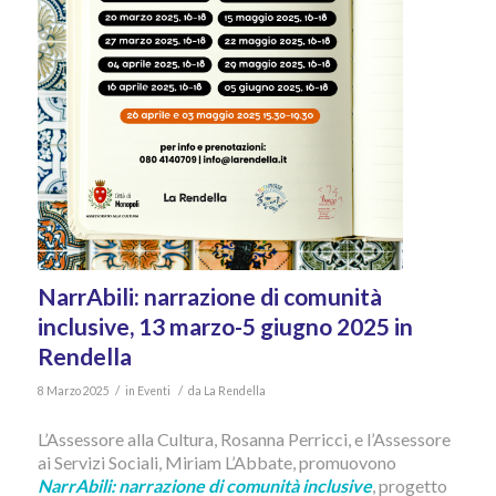
NarrAbili: narrazione di comunità
inclusive, 13 marzo-5 giugno 2025 in
Rendella
/
/
8 Marzo 2025
in
Eventi
da
La Rendella
L’Assessore alla Cultura, Rosanna Perricci, e l’Assessore
ai Servizi Sociali, Miriam L’Abbate, promuovono
NarrAbili: narrazione di comunità inclusive
, progetto