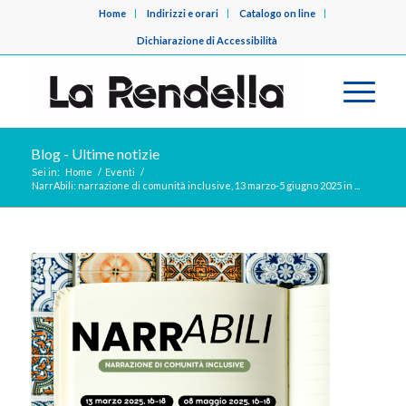
Home
Indirizzi e orari
Catalogo on line
Dichiarazione di Accessibilità
Blog - Ultime notizie
Sei in:
Home
/
Eventi
/
NarrAbili: narrazione di comunità inclusive, 13 marzo-5 giugno 2025 in ...