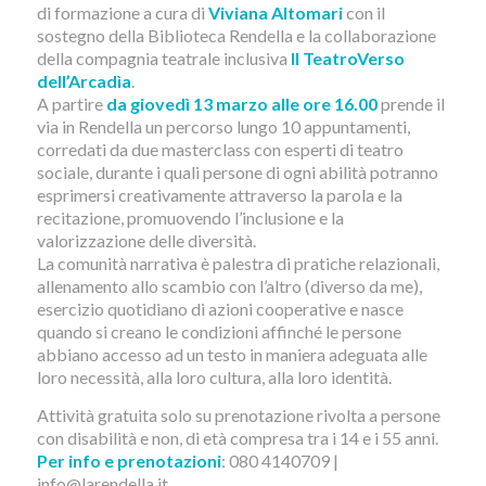
di formazione a cura di
Viviana Altomari
con il
sostegno della Biblioteca Rendella e la collaborazione
della compagnia teatrale inclusiva
Il TeatroVerso
dell’Arcadìa
.
A partire
da giovedì 13 marzo alle ore 16.00
prende il
via in Rendella un percorso lungo 10 appuntamenti,
corredati da due masterclass con esperti di teatro
sociale, durante i quali persone di ogni abilità potranno
esprimersi creativamente attraverso la parola e la
recitazione, promuovendo l’inclusione e la
valorizzazione delle diversità.
La comunità narrativa è palestra di pratiche relazionali,
allenamento allo scambio con l’altro (diverso da me),
esercizio quotidiano di azioni cooperative e nasce
quando si creano le condizioni affinché le persone
abbiano accesso ad un testo in maniera adeguata alle
loro necessità, alla loro cultura, alla loro identità.
Attività gratuita solo su prenotazione rivolta a persone
con disabilità e non, di età compresa tra i 14 e i 55 anni.
Per info e prenotazioni
: 080 4140709 |
info@larendella.it