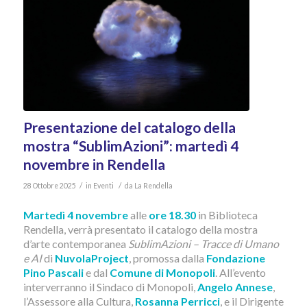
Presentazione del catalogo della
mostra “SublimAzioni”: martedì 4
novembre in Rendella
/
/
28 Ottobre 2025
in
Eventi
da
La Rendella
Martedì 4 novembre
alle
ore 18.30
in Biblioteca
Rendella, verrà presentato il catalogo della mostra
d’arte contemporanea
SublimAzioni – Tracce di Umano
e AI
di
NuvolaProject
, promossa dalla
Fondazione
Pino Pascali
e dal
Comune di Monopoli
. All’evento
interverranno il Sindaco di Monopoli,
Angelo Annese
,
l’Assessore alla Cultura,
Rosanna Perricci
, e il Dirigente