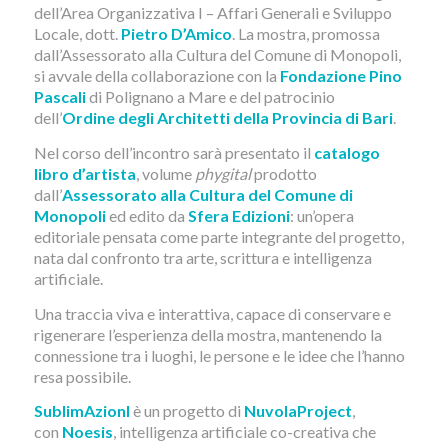
dell’Area Organizzativa I – Affari Generali e Sviluppo
Locale, dott.
Pietro D’Amico
. La mostra, promossa
dall’Assessorato alla Cultura del Comune di Monopoli,
si avvale della collaborazione con la
Fondazione Pino
Pascali
di Polignano a Mare e del patrocinio
dell’
Ordine degli Architetti della Provincia di Bari
.
Nel corso dell’incontro sarà presentato il
catalogo
libro d’artista
, volume
phygital
prodotto
dall’
Assessorato alla Cultura del Comune di
Monopoli
ed edito da
Sfera Edizioni
: un’opera
editoriale pensata come parte integrante del progetto,
nata dal confronto tra arte, scrittura e intelligenza
artificiale.
Una traccia viva e interattiva, capace di conservare e
rigenerare l’esperienza della mostra, mantenendo la
connessione tra i luoghi, le persone e le idee che l’hanno
resa possibile.
SublimAzionI
è un progetto di
NuvolaProject
,
con
Noesis
, intelligenza artificiale co-creativa che