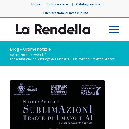
Home
Indirizzi e orari
Catalogo on line
Dichiarazione di Accessibilità
Blog - Ultime notizie
Sei in:
Home
/
Eventi
/
Presentazione del catalogo della mostra “SublimAzioni”: martedì 4 nove...