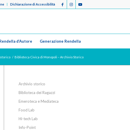
ine
Dichiarazione di Accessibilità
Rendella d’Autore
Generazione Rendella
 storico
/
Biblioteca Civica di Monopoli – Archivio Storico
Archivio storico
Biblioteca dei Ragazzi
Emeroteca e Mediateca
Food Lab
Hi-tech Lab
Info-Point