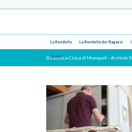
La Rendella
La Rendella dei Ragazzi
Eventi
Biblioteca Civica di Monopoli – Archivio S