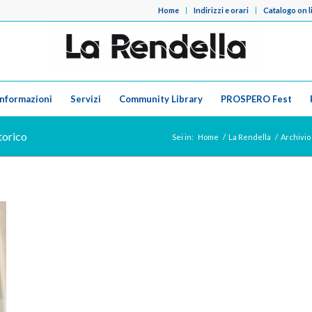
Home
Indirizzi e orari
Catalogo on l
Informazioni
Servizi
Community Library
PROSPERO Fest
torico
Sei in:
Home
/
La Rendella
/
Archivio