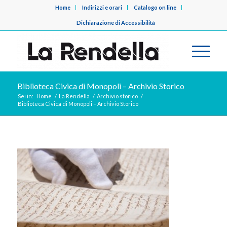
Home
Indirizzi e orari
Catalogo on line
Dichiarazione di Accessibilità
Biblioteca Civica di Monopoli – Archivio Storico
Sei in:
Home
/
La Rendella
/
Archivio storico
/
Biblioteca Civica di Monopoli – Archivio Storico