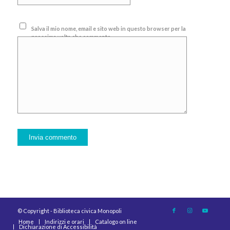
Salva il mio nome, email e sito web in questo browser per la
prossima volta che commento.
© Copyright - Biblioteca civica Monopoli
Home
Indirizzi e orari
Catalogo on line
Dichiarazione di Accessibilità