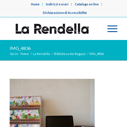
Home
Indirizzi e orari
Catalogo on line
Dichiarazione di Accessibilità
IMG_4836
Sei in:
Home
/
La Rendella
/
Biblioteca dei Ragazzi
/
IMG_4836