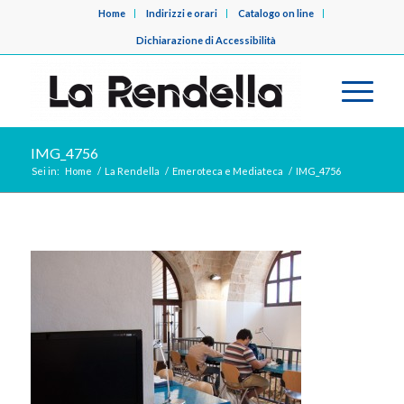
Home
Indirizzi e orari
Catalogo on line
Dichiarazione di Accessibilità
IMG_4756
Sei in:
Home
/
La Rendella
/
Emeroteca e Mediateca
/
IMG_4756