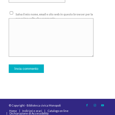
Salva il mio nome, email e sito web in questo browser per la
prossima volta che commento.
© Copyright - Biblioteca civica Monopoli
Home
Indirizzi e orari
Catalogo on line
Dichiarazione di Accessibilità