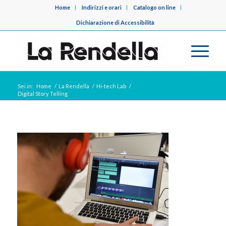
Home
Indirizzi e orari
Catalogo on line
Dichiarazione di Accessibilità
Sei in:
Home
/
La Rendella
/
Hi-tech Lab
/
Digital Story Telling