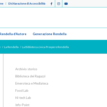
ine
Dichiarazione di Accessibilità
Rendella d’Autore
Generazione Rendella
e
/
La Rendella
/
La Biblioteca civica Prospero Rendella
Archivio storico
Biblioteca dei Ragazzi
Emeroteca e Mediateca
Food Lab
Hi-tech Lab
Info-Point