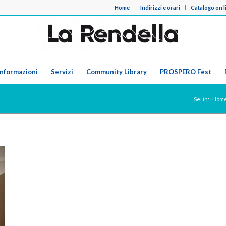
Home
Indirizzi e orari
Catalogo on l
Informazioni
Servizi
Community Library
PROSPERO Fest
Sei in:
Hom