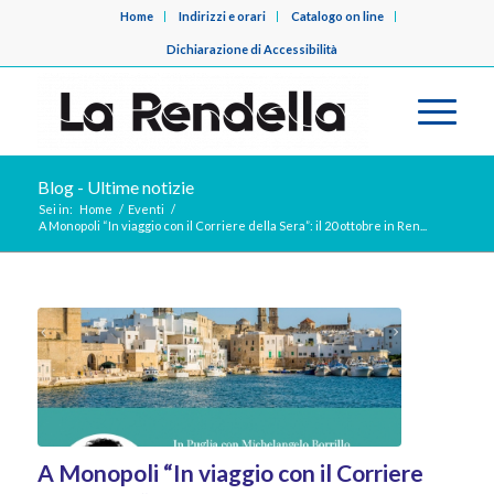
Home
Indirizzi e orari
Catalogo on line
Dichiarazione di Accessibilità
Blog - Ultime notizie
Sei in:
Home
/
Eventi
/
A Monopoli “In viaggio con il Corriere della Sera”: il 20 ottobre in Ren...
A Monopoli “In viaggio con il Corriere