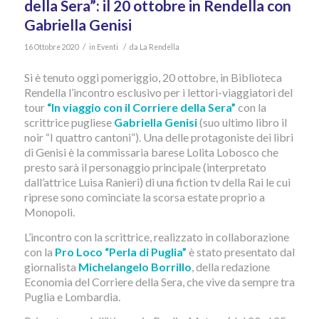
della Sera”: il 20 ottobre in Rendella con
Gabriella Genisi
/
/
16 Ottobre 2020
in
Eventi
da
La Rendella
Si è tenuto oggi pomeriggio, 20 ottobre, in Biblioteca
Rendella l’incontro esclusivo per i lettori-viaggiatori del
tour
“In viaggio con il Corriere della Sera”
con la
scrittrice pugliese
Gabriella Genisi
(suo ultimo libro il
noir “I quattro cantoni”). Una delle protagoniste dei libri
di Genisi è la commissaria barese Lolita Lobosco che
presto sarà il personaggio principale (interpretato
dall’attrice Luisa Ranieri) di una fiction tv della Rai le cui
riprese sono cominciate la scorsa estate proprio a
Monopoli.
L’incontro con la scrittrice, realizzato in collaborazione
con la
Pro Loco “Perla di Puglia”
è stato presentato dal
giornalista
Michelangelo Borrillo
, della redazione
Economia del Corriere della Sera, che vive da sempre tra
Puglia e Lombardia.