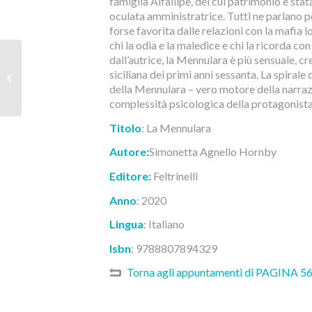
famiglia Alfallipe, del cui patrimonio è sta
oculata amministratrice. Tutti ne parlano 
forse favorita dalle relazioni con la mafia 
chi la odia e la maledice e chi la ricorda co
Rendella d’Autore | 13
dall’autrice, la Mennulara è più sensuale, cr
gennaio 2022:
siciliana dei primi anni sessanta. La spira
Ferruccio Ferretti
della Mennulara – vero motore della narrazio
presenta “Dissonanti...
complessità psicologica della protagonista e
Titolo
: La Mennulara
Autore:
Simonetta Agnello Hornby
Editore:
Feltrinelli
Anno
: 2020
Lingua
:
I
taliano
Isbn
: 9788807894329
Torna agli appuntamenti di PAGINA 5