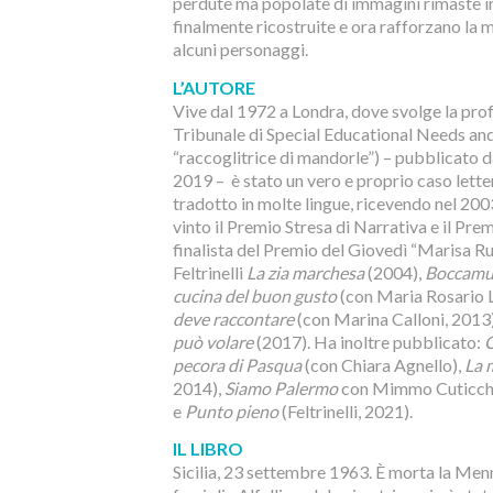
perdute ma popolate di immagini rimaste in
finalmente ricostruite e ora rafforzano la ma
alcuni personaggi.
L’AUTORE
Vive dal 1972 a Londra, dove svolge la prof
Tribunale di Special Educational Needs and
“raccoglitrice di mandorle”) – pubblicato da
2019 – è stato un vero e proprio caso lettera
tradotto in molte lingue, ricevendo nel 2003
vinto il Premio Stresa di Narrativa e il Pre
finalista del Premio del Giovedì “Marisa Rus
Feltrinelli
La zia marchesa
(2004),
Boccamu
cucina del buon gusto
(con Maria Rosario L
deve raccontare
(con Marina Calloni, 2013
può volare
(2017). Ha inoltre pubblicato:
C
pecora di Pasqua
(con Chiara Agnello),
La 
2014),
Siamo Palermo
con Mimmo Cuticchi
e
Punto pieno
(Feltrinelli, 2021).
IL LIBRO
Sicilia, 23 settembre 1963. È morta la Menn