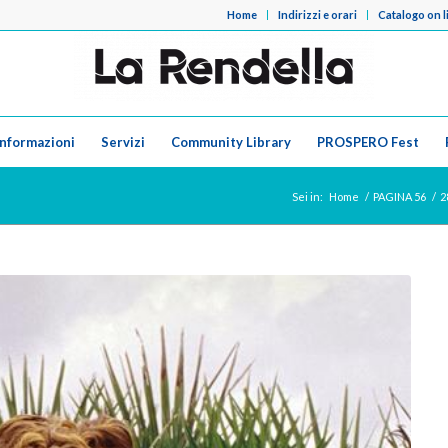
Home
Indirizzi e orari
Catalogo on l
Informazioni
Servizi
Community Library
PROSPERO Fest
Sei in:
Home
/
PAGINA 56
/
2