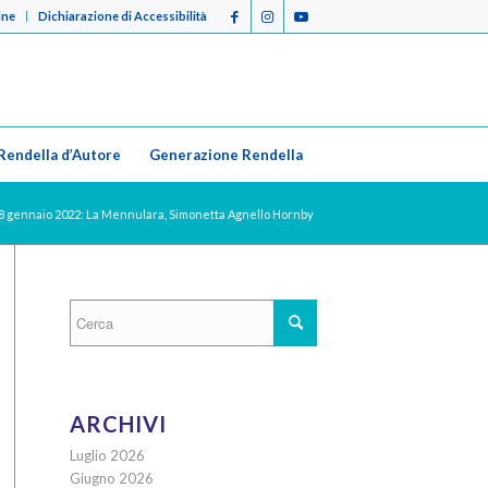
ine
Dichiarazione di Accessibilità
Rendella d’Autore
Generazione Rendella
8 gennaio 2022: La Mennulara, Simonetta Agnello Hornby
ARCHIVI
Luglio 2026
Giugno 2026