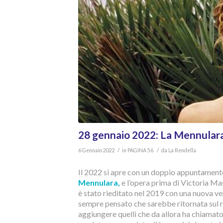
28 gennaio 2022: La Mennular
/
/
6 Gennaio 2022
in
PAGINA 56
da
La Rendella
Il 2022 si apre con un doppio appuntament
Mennulara,
e l’opera prima di Victoria Mas
è stato rieditato nel 2019 con una nuova 
sempre pensato che sarebbe ritornata sul 
aggiungere quelli che da allora ha chiamato