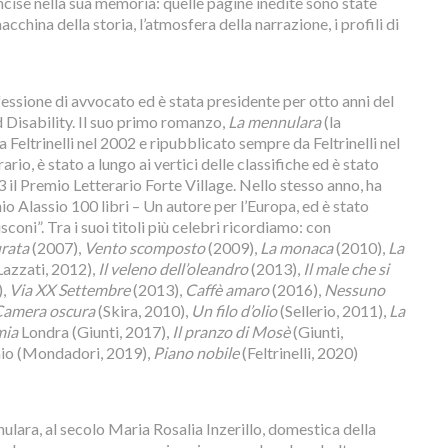
cise nella sua memoria: quelle pagine inedite sono state
cchina della storia, l’atmosfera della narrazione, i profili di
essione di avvocato ed è stata presidente per otto anni del
 Disability. Il suo primo romanzo,
La mennulara
(la
 Feltrinelli nel 2002 e ripubblicato sempre da Feltrinelli nel
rio, è stato a lungo ai vertici delle classifiche ed è stato
 il Premio Letterario Forte Village. Nello stesso anno, ha
mio Alassio 100 libri – Un autore per l’Europa, ed è stato
coni”. Tra i suoi titoli più celebri ricordiamo: con
rata
(2007),
Vento scomposto
(2009),
La monaca
(2010),
La
azzati, 2012),
Il veleno dell’oleandro
(2013),
Il male che si
),
Via XX Settembre
(2013),
Caffè amaro
(2016),
Nessuno
amera oscura
(Skira, 2010),
Un filo d’olio
(Sellerio, 2011),
La
mia
Londra (Giunti, 2017),
Il pranzo di Mosè
(Giunti,
o (Mondadori, 2019),
Piano nobile
(Feltrinelli, 2020)
ulara, al secolo Maria Rosalia Inzerillo, domestica della