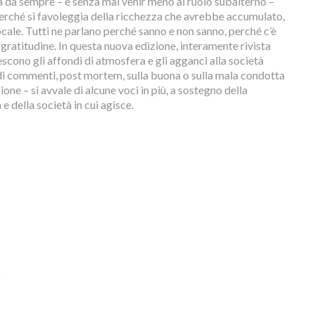
ta da sempre – e senza mai venir meno al ruolo subalterno –
perché si favoleggia della ricchezza che avrebbe accumulato,
locale. Tutti ne parlano perché sanno e non sanno, perché c’è
n gratitudine. In questa nuova edizione, interamente rivista
escono gli affondi di atmosfera e gli agganci alla società
le di commenti, post mortem, sulla buona o sulla mala condotta
ne – si avvale di alcune voci in più, a sostegno della
 della società in cui agisce.
6