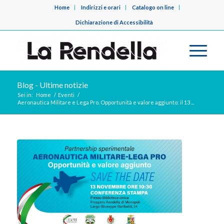
Home
Indirizzi e orari
Catalogo on line
Dichiarazione di Accessibilità
Blog - Ultime notizie
Sei in:
Home
/
Eventi
/
Aeronautica Militare e Lega Pro. Opportunità e valore aggiunto: il 13 ...