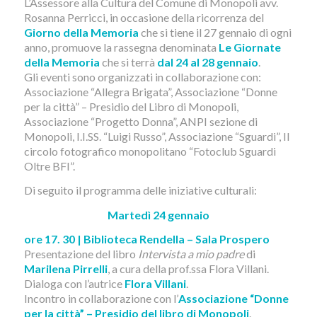
L’Assessore alla Cultura del Comune di Monopoli avv.
Rosanna Perricci, in occasione della ricorrenza del
Giorno della Memoria
che si tiene il 27 gennaio di ogni
anno, promuove la rassegna denominata
Le Giornate
della Memoria
che si terrà
dal 24 al 28 gennaio
.
Gli eventi sono organizzati in collaborazione con:
Associazione “Allegra Brigata”, Associazione “Donne
per la città” – Presidio del Libro di Monopoli,
Associazione “Progetto Donna”, ANPI sezione di
Monopoli, I.I.SS. “Luigi Russo”, Associazione “Sguardi”, Il
circolo fotografico monopolitano “Fotoclub Sguardi
Oltre BFI”.
Di seguito il programma delle iniziative culturali:
Martedì 24 gennaio
ore 17. 30 | Biblioteca Rendella – Sala Prospero
Presentazione del libro
Intervista a mio padre
di
Marilena Pirrelli
, a cura della prof.ssa Flora Villani.
Dialoga con l’autrice
Flora Villani
.
Incontro in collaborazione con l’
Associazione “Donne
per la città” – Presidio del libro di Monopoli
.