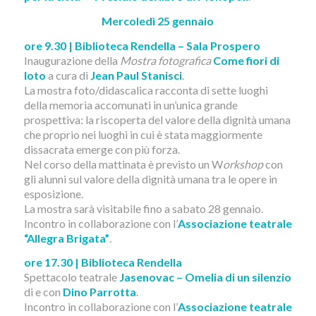
Mercoledì 25 gennaio
ore 9.30 | Biblioteca Rendella – Sala Prospero
Inaugurazione della
Mostra fotografica
Come fiori di
loto
a cura di
Jean Paul Stanisci
.
La mostra foto/didascalica racconta di sette luoghi
della memoria accomunati in un’unica grande
prospettiva: la riscoperta del valore della dignità umana
che proprio nei luoghi in cui è stata maggiormente
dissacrata emerge con più forza.
Nel corso della mattinata è previsto un W
orkshop
con
gli alunni sul valore della dignità umana tra le opere in
esposizione.
La mostra sarà visitabile fino a sabato 28 gennaio.
Incontro in collaborazione con l’
Associazione teatrale
“Allegra Brigata”
.
ore 17.30 | Biblioteca Rendella
Spettacolo teatrale
Jasenovac – Omelia di un silenzio
di e con
Dino Parrotta
.
Incontro in collaborazione con l’
Associazione teatrale