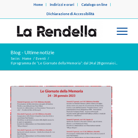
Home
Indirizzi e orari
Catalogo on line
Dichiarazione di Accessibilità
Blog - Ultime notizie
Sei in:
Home
/
Eventi
/
Il programma de “Le Giornate della Memoria”: dal 24 al 28 gennaio i...