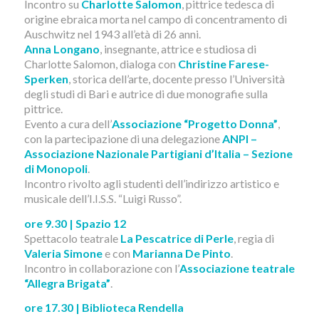
Incontro su
Charlotte Salomon
, pittrice tedesca di
origine ebraica morta nel campo di concentramento di
Auschwitz nel 1943 all’età di 26 anni.
Anna Longano
, insegnante, attrice e studiosa di
Charlotte Salomon, dialoga con
Christine Farese-
Sperken
, storica dell’arte, docente presso l’Università
degli studi di Bari e autrice di due monografie sulla
pittrice.
Evento a cura dell’
Associazione “Progetto Donna”
,
con la partecipazione di una delegazione
ANPI –
Associazione Nazionale Partigiani d’Italia – Sezione
di Monopoli
.
Incontro rivolto agli studenti dell’indirizzo artistico e
musicale dell’I.I.S.S. “Luigi Russo”.
ore 9.30 | Spazio 12
Spettacolo teatrale
La Pescatrice di Perle
, regia di
Valeria Simone
e con
Marianna De Pinto
.
Incontro in collaborazione con l’
Associazione teatrale
“Allegra Brigata”
.
ore 17.30 | Biblioteca Rendella