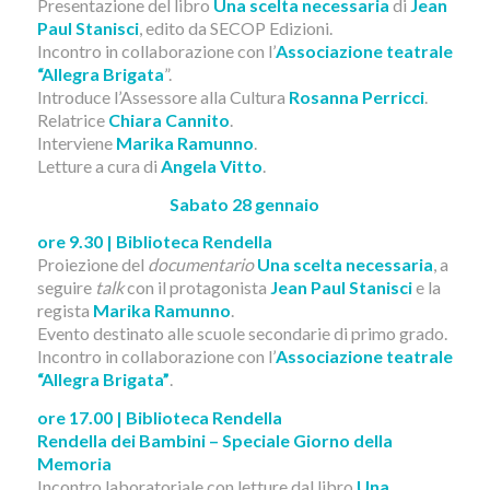
Presentazione del libro
Una scelta necessaria
di
Jean
Paul Stanisci
, edito da SECOP Edizioni.
Incontro in collaborazione con l’
Associazione teatrale
“Allegra Brigata
”.
Introduce l’Assessore alla Cultura
Rosanna Perricci
.
Relatrice
Chiara Cannito
.
Interviene
Marika Ramunno
.
Letture a cura di
Angela Vitto
.
Sabato 28 gennaio
ore 9.30 | Biblioteca Rendella
Proiezione del
documentario
Una scelta necessaria
, a
seguire
talk
con il protagonista
Jean Paul Stanisci
e la
regista
Marika Ramunno
.
Evento destinato alle scuole secondarie di primo grado.
Incontro in collaborazione con l’
Associazione teatrale
“Allegra Brigata”
.
ore 17.00 | Biblioteca Rendella
Rendella dei Bambini – Speciale Giorno della
Memoria
Incontro laboratoriale con letture dal libro
Una