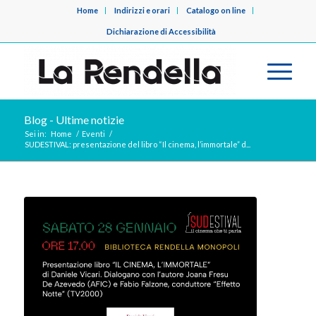
Home
Indirizzi e orari
Catalogo on line
Dichiarazione di Accessibilità
Blog - Ultime notizie
Sei in:
Home
/
Eventi
/
SUDESTIVAL: presentazione del libro “Il cinema, l’immortale” d...