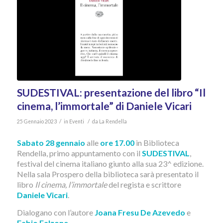
SUDESTIVAL: presentazione del libro “Il
cinema, l’immortale” di Daniele Vicari
/
/
25 Gennaio 2023
in
Eventi
da
La Rendella
Sabato 28 gennaio
alle
ore 17.00
in Biblioteca
Rendella, primo appuntamento con il
SUDESTIVAL
,
festival del cinema italiano giunto alla sua 23^ edizione.
Nella sala Prospero della biblioteca sarà presentato il
libro
Il cinema, l’immortale
del regista e scrittore
Daniele Vicari
.
Dialogano con l’autore
Joana Fresu De Azevedo
e
Fabio Falzone
.