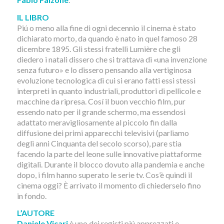
IL LIBRO
Piú o meno alla fine di ogni decennio il cinema è stato
dichiarato morto, da quando è nato in quel famoso 28
dicembre 1895. Gli stessi fratelli Lumière che gli
diedero i natali dissero che si trattava di «una invenzione
senza futuro» e lo dissero pensando alla vertiginosa
evoluzione tecnologica di cui si erano fatti essi stessi
interpreti in quanto industriali, produttori di pellicole e
macchine da ripresa. Cosí il buon vecchio film, pur
essendo nato per il grande schermo, ma essendosi
adattato meravigliosamente al piccolo fin dalla
diffusione dei primi apparecchi televisivi (parliamo
degli anni Cinquanta del secolo scorso), pare stia
facendo la parte del leone sulle innovative piattaforme
digitali. Durante il blocco dovuto alla pandemia e anche
dopo, i film hanno superato le serie tv. Cos’è quindi il
cinema oggi? È arrivato il momento di chiederselo fino
in fondo.
L’AUTORE
Daniele Vicari
è uno dei registi piú apprezzati e