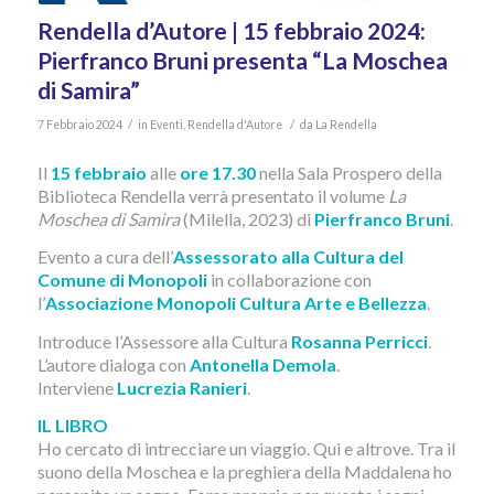
Rendella d’Autore | 15 febbraio 2024:
Pierfranco Bruni presenta “La Moschea
di Samira”
/
/
7 Febbraio 2024
in
Eventi
,
Rendella d'Autore
da
La Rendella
Il
15 febbraio
alle
ore 17.30
nella Sala Prospero della
Biblioteca Rendella verrà presentato il volume
La
Moschea di Samira
(Milella, 2023) di
Pierfranco Bruni
.
Evento a cura dell’
Assessorato alla Cultura del
Comune di Monopoli
in collaborazione con
l’
Associazione Monopoli Cultura Arte e Bellezza
.
Introduce l’Assessore alla Cultura
Rosanna Perricci
.
L’autore dialoga con
Antonella Demola
.
Interviene
Lucrezia Ranieri
.
IL LIBRO
Ho cercato di intrecciare un viaggio. Qui e altrove. Tra il
suono della Moschea e la preghiera della Maddalena ho