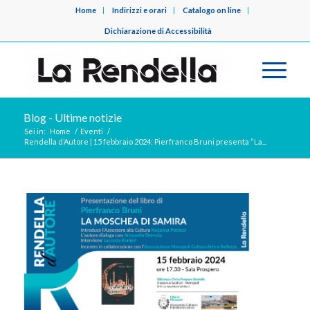
Home
Indirizzi e orari
Catalogo on line
Dichiarazione di Accessibilità
Blog - Ultime notizie
Sei in:
Home
/
Eventi
/
Rendella d’Autore | 15 febbraio 2024: Pierfranco Bruni presenta “La...