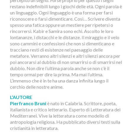
percepito un segno. Forse proprio per questo i segni
restano indefinibili lungo i giochi delle età. Ogni parola è
un linguaggio. Ogni linguaggio è una forma per farsi
riconoscere o farsi dimenticare. Così… Scrivere diventa
spesso una fatica oppure un mestiere per ripetersi o
rincorrersi. Kabir e Samira sono echi. Ascolto le loro
lontananze, i distacchi e le distanze. Il miraggio e il velo
sono cammini e confessioni che non si dimenticano e
tracciano resti di esistenze nel paesaggio delle
metafore. Verranno altri silenzi e altri silenzi ancora per
poi ancorarsi al dubbio di non smarrirsi o di smarrirsi nel
dubbio. Non dire l’ultima parola anche se non c’è il
tempo ormai per dire la prima. Ma mai l’ultima.
L’immenso che è in te ha una danza infinita lungo il
cerchio delle nostre anime.
L’AUTORE
Pierfranco Bruni
è nato in Calabria. Scrittore, poeta,
italianista e critico letterario. Esperto di Letteratura dei
Mediterranei. Vive la letteratura come modello di
antropologia religiosa. Ha pubblicato diversi testi sulla
cristianità in letteratura.