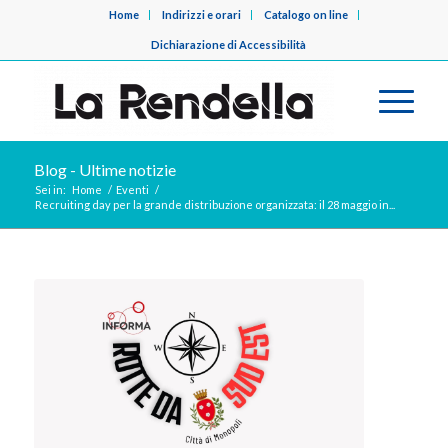
Home
Indirizzi e orari
Catalogo on line
Dichiarazione di Accessibilità
Blog - Ultime notizie
Sei in:
Home
/
Eventi
/
Recruiting day per la grande distribuzione organizzata: il 28 maggio in...