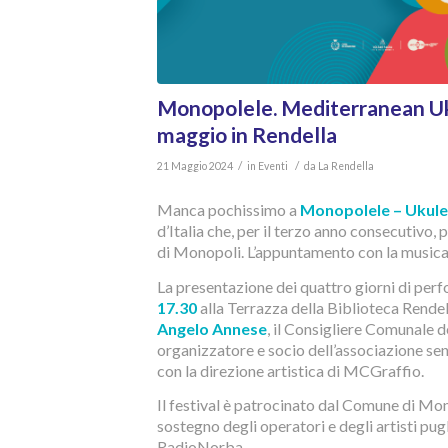
Monopolele. Mediterranean Uku
maggio in Rendella
/
/
21 Maggio 2024
in
Eventi
da
La Rendella
Manca pochissimo a
Monopolele – Ukule
d’Italia che, per il terzo anno consecutivo, 
di Monopoli. L’appuntamento con la musica
La presentazione dei quattro giorni di pe
17.30
alla Terrazza della Biblioteca Rendel
Angelo Annese
, il Consigliere Comunale 
organizzatore e socio dell’associazione se
con la direzione artistica di MCGraffio.
Il festival è patrocinato dal Comune di Mon
sostegno degli operatori e degli artisti pug
RadioNorba.