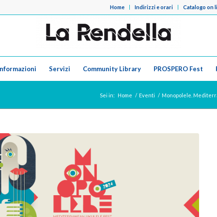
Home
Indirizzi e orari
Catalogo on l
Informazioni
Servizi
Community Library
PROSPERO Fest
Sei in:
Home
/
Eventi
/
Monopolele. Mediterra