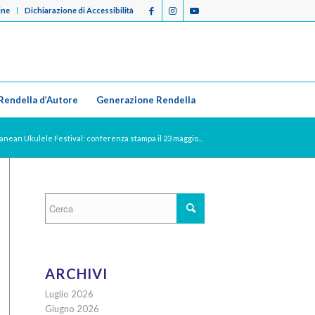
ine
Dichiarazione di Accessibilità
Rendella d’Autore
Generazione Rendella
nean Ukulele Festival: conferenza stampa il 23 maggio...
ARCHIVI
Luglio 2026
Giugno 2026