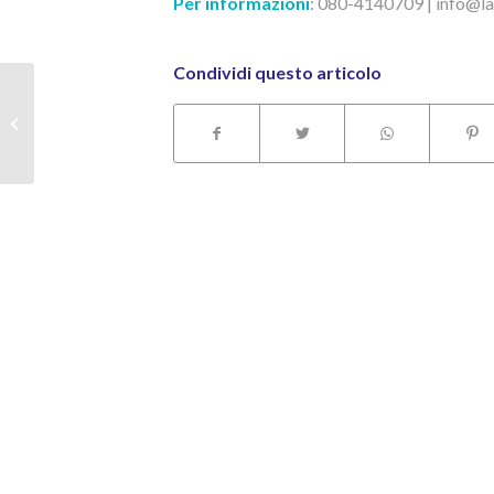
Per informazioni
: 080-4140709 | info@lar
Condividi questo articolo
Seminario “Turismo 5.0:
opportunità e sfide”: il 7
giugno in R...