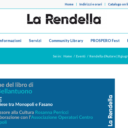
Home
Indirizzi e orari
Catalogo on l
Informazioni
Servizi
Community Library
PROSPERO Fest
Sei in:
Home
/
Eventi
/
Rendella d’Autore | 8 giug