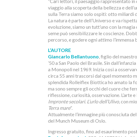
“Cari lettori, il paesaggio rappresentato in q
viaggio alla scoperta della bellezza e dell’u
sulla Terra siamo solo ospiti: otto miliardi
La natura è parte dell’Universo e va rispett
evoluzione, siamo un tutt’uno con la magia de
seme può sensibilizzare le coscienze. Dob
percorso, e godere ogni attimo l’immensa b
L’AUTORE
Giancarlo Bellantuono
, figlio del maest
’50 a San Paolo del Brasile. Sin dall’infanzi
a Monopoli nel 1969. Inizia cosi a osservar
circa 55 anni trascorsi dal quel momento m
splendida Rolleiflex Biottica ho amato la
ma sono sempre gli occhi del cuore che ferma
riflessione, curiosità, osservazione. L’arte 
Impronte secolari. L’urlo dell’Ulivo
, con mi
Terra mare
“.
Attualmente l’immagine più conosciuta del
del Munch Museum di Oslo.
Ingresso gratuito, fino ad esaurimento post