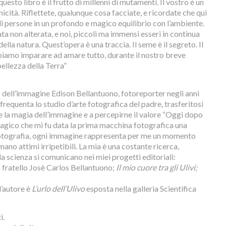
uesto libro è il frutto di millenni di mutamenti. Il vostro è un
nicità. Riflettete, qualunque cosa facciate, e ricordate che qui
 di persone in un profondo e magico equilibrio con l’ambiente.
ata non alterata, e noi, piccoli ma immensi esseri in continua
lla natura. Quest’opera è una traccia. Il seme è il segreto. Il
biamo imparare ad amare tutto, durante il nostro breve
ellezza della Terra”
ro dell’immagine Edison Bellantuono, fotoreporter negli anni
a frequenta lo studio d’arte fotografica del padre, trasferitosi
e la magia dell’immagine e a percepirne il valore “Oggi dopo
agico che mi fu data la prima macchina fotografica una
 fotografia, ogni immagine rappresenta per me un momento
no attimi irripetibili. La mia è una costante ricerca,
e la scienza si comunicano nei miei progetti editoriali:
o fratello Josè Carlos Bellantuono;
Il mio cuore tra gli Ulivi;
l’autore è
L’urlo dell’Ulivo
esposta nella galleria Scientifica
i.