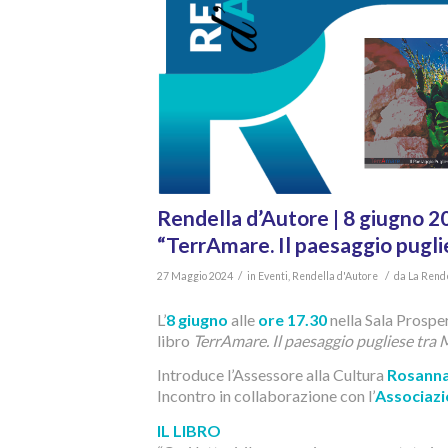
Rendella d’Autore | 8 giugno 
“TerrAmare. Il paesaggio pugli
/
/
27 Maggio 2024
in
Eventi
,
Rendella d'Autore
da
La Rend
L’
8 giugno
alle
ore 17.30
nella Sala Prosper
libro
TerrAmare. Il paesaggio pugliese tra
Introduce l’Assessore alla Cultura
Rosanna
Incontro in collaborazione con l’
Associazi
IL LIBRO