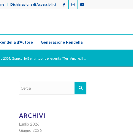
ine
Dichiarazione di Accessibilità
Rendella d’Autore
Generazione Rendella
no 2024: Giancarlo Bellantuono presenta “TerrAmare. Il ...
ARCHIVI
Luglio 2026
Giugno 2026