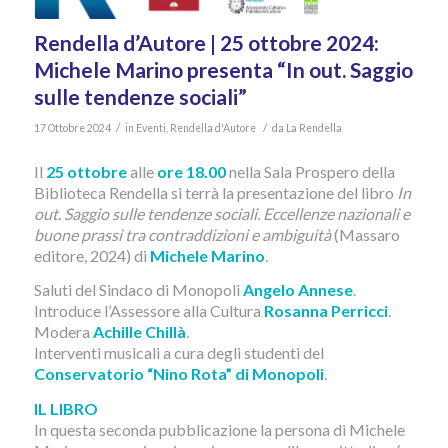
Rendella d’Autore | 25 ottobre 2024:
Michele Marino presenta “In out. Saggio
sulle tendenze sociali”
/
/
17 Ottobre 2024
in
Eventi
,
Rendella d'Autore
da
La Rendella
Il
25 ottobre
alle
ore 18.00
nella Sala Prospero della
Biblioteca Rendella si terrà la presentazione del libro
In
out. Saggio sulle tendenze sociali. Eccellenze nazionali e
buone prassi tra contraddizioni e ambiguità
(Massaro
editore, 2024) di
Michele Marino
.
Saluti del Sindaco di Monopoli
Angelo Annese
.
Introduce l’Assessore alla Cultura
Rosanna Perricci
.
Modera
Achille Chillà
.
Interventi musicali a cura degli studenti del
Conservatorio “Nino Rota” di Monopoli
.
IL LIBRO
In questa seconda pubblicazione la persona di Michele