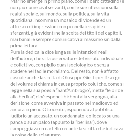
Marino emerge in primo piano, come libero cittadino (e
non più come civil servant), con le sue riflessioni sulla
realtà sociale, sul mondo, sulla politica, sulla vita
quotidiana, insomma un mosaico di vicende ed un
affresco di impressioni con pennellate rapide e
sferzanti, già evidenti nella scelta dei titoli dei capitoli,
mai banali e sempre comunicativi al massimo sin dalla
prima lettura
Pure la dedica la dice lunga sulle intenzioni reali
dell’autore, che si fa osservatore del vissuto individuale
e collettivo, con piglio quasi sociologico e senza
scadere nel facile moralismo. Del resto, non è affatto
casuale anche la scelta di Giuseppe Giusti per l’esergo
del volume si chiama in causa proprio colui che, come si
legge nella sua poesia “Sant’Ambrogio”, mette “le birbe
alla berlina”, cioè espone i birboni alla vergogna, alla
derisione, come avveniva in passato nel medioevo ed
ancora in pieno Ottocento, esponendo al pubblico
ludibrio un accusato, un condannato, collocato su una
panca o su un palco (appunto la “berlina”), dove
campeggiava un cartello recante la scritta che indicava
la colpa dello sciagurato.