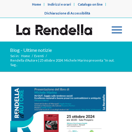
Home
Indirizzi e orari
Catalogo on line
Dichiarazione di Accessibilità
Blog - Ultime notizie
Sei in:
Home
/
Eventi
/
Rendella d’Autore | 25 ottobre 2024: Michele Marino presenta “In out.
Sag...