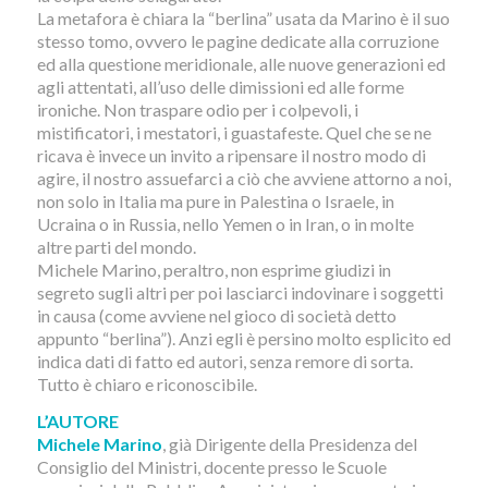
La metafora è chiara la “berlina” usata da Marino è il suo
stesso tomo, ovvero le pagine dedicate alla corruzione
ed alla questione meridionale, alle nuove generazioni ed
agli attentati, all’uso delle dimissioni ed alle forme
ironiche. Non traspare odio per i colpevoli, i
mistificatori, i mestatori, i guastafeste. Quel che se ne
ricava è invece un invito a ripensare il nostro modo di
agire, il nostro assuefarci a ciò che avviene attorno a noi,
non solo in Italia ma pure in Palestina o Israele, in
Ucraina o in Russia, nello Yemen o in Iran, o in molte
altre parti del mondo.
Michele Marino, peraltro, non esprime giudizi in
segreto sugli altri per poi lasciarci indovinare i soggetti
in causa (come avviene nel gioco di società detto
appunto “berlina”). Anzi egli è persino molto esplicito ed
indica dati di fatto ed autori, senza remore di sorta.
Tutto è chiaro e riconoscibile.
L’AUTORE
Michele Marino
, già Dirigente della Presidenza del
Consiglio del Ministri, docente presso le Scuole