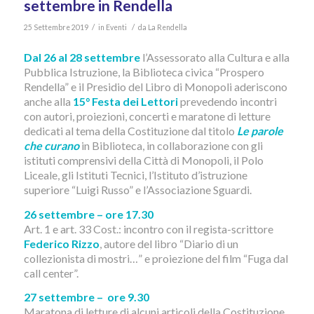
settembre in Rendella
/
/
25 Settembre 2019
in
Eventi
da
La Rendella
Dal 26 al 28 settembre
l’Assessorato alla Cultura e alla
Pubblica Istruzione, la Biblioteca civica “Prospero
Rendella” e il Presidio del Libro di Monopoli aderiscono
anche alla
15° Festa dei Lettori
prevedendo incontri
con autori, proiezioni, concerti e maratone di letture
dedicati al tema della Costituzione dal titolo
Le parole
che curano
in Biblioteca, in collaborazione con gli
istituti comprensivi della Città di Monopoli, il Polo
Liceale, gli Istituti Tecnici, l’Istituto d’istruzione
superiore “Luigi Russo” e l’Associazione Sguardi.
26 settembre – ore 17.30
Art. 1 e art. 33 Cost.: incontro con il regista-scrittore
Federico Rizzo
, autore del libro “Diario di un
collezionista di mostri…” e proiezione del film “Fuga dal
call center”.
27 settembre – ore 9.30
Maratona di letture di alcuni articoli della Costituzione