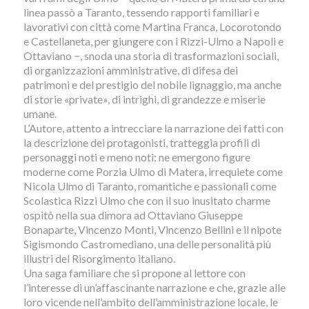
linea passò a Taranto, tessendo rapporti familiari e
lavorativi con città come Martina Franca, Locorotondo
e Castellaneta, per giungere con i Rizzi-Ulmo a Napoli e
Ottaviano −, snoda una storia di trasformazioni sociali,
di organizzazioni amministrative, di difesa dei
patrimoni e del prestigio del nobile lignaggio, ma anche
di storie «private», di intrighi, di grandezze e miserie
umane.
L’Autore, attento a intrecciare la narrazione dei fatti con
la descrizione dei protagonisti, tratteggia profili di
personaggi noti e meno noti: ne emergono figure
moderne come Porzia Ulmo di Matera, irrequiete come
Nicola Ulmo di Taranto, romantiche e passionali come
Scolastica Rizzi Ulmo che con il suo inusitato charme
ospitò nella sua dimora ad Ottaviano Giuseppe
Bonaparte, Vincenzo Monti, Vincenzo Bellini e il nipote
Sigismondo Castromediano, una delle personalità più
illustri del Risorgimento italiano.
Una saga familiare che si propone al lettore con
l’interesse di un’affascinante narrazione e che, grazie alle
loro vicende nell’ambito dell’amministrazione locale, le