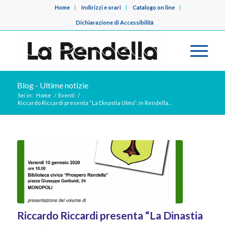
Home
Indirizzi e orari
Catalogo on line
Dichiarazione di Accessibilità
Blog - Ultime notizie
Sei in:
Home
/
Eventi
/
Riccardo Riccardi presenta “La Dinastia Ulmo”: in Rendella...
Riccardo Riccardi presenta “La Dinastia