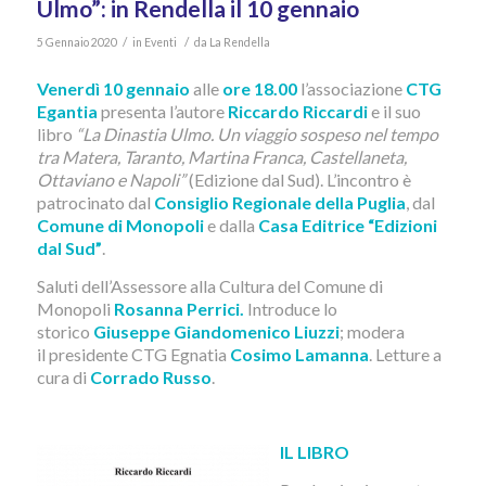
Ulmo”: in Rendella il 10 gennaio
/
/
5 Gennaio 2020
in
Eventi
da
La Rendella
Venerdì 10 gennaio
alle
ore 18.00
l’associazione
CTG
Egantia
presenta l’autore
Riccardo Riccardi
e il suo
libro
“La Dinastia Ulmo. Un viaggio sospeso nel tempo
tra Matera, Taranto, Martina Franca, Castellaneta,
Ottaviano e Napoli”
(Edizione dal Sud). L’incontro è
patrocinato dal
Consiglio Regionale della Puglia
, dal
Comune di Monopoli
e dalla
Casa Editrice “Edizioni
dal Sud”
.
Saluti dell’Assessore alla Cultura del Comune di
Monopoli
Rosanna Perrici.
Introduce lo
storico
Giuseppe Giandomenico Liuzzi
; modera
il presidente CTG Egnatia
Cosimo Lamanna
. Letture a
cura di
Corrado Russo
.
IL LIBRO