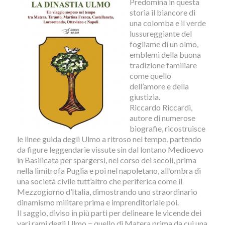
Predomina in questa
storia il biancore di
una colomba e il verde
lussureggiante del
fogliame di un olmo,
emblemi della buona
tradizione familiare
come quello
dell’amore e della
giustizia.
Riccardo Riccardi,
autore di numerose
biografie, ricostruisce
le linee guida degli Ulmo a ritroso nel tempo, partendo
da figure leggendarie vissute sin dal lontano Medioevo
in Basilicata per spargersi, nel corso dei secoli, prima
nella limitrofa Puglia e poi nel napoletano, all’ombra di
una società civile tutt’altro che periferica come il
Mezzogiorno d’Italia, dimostrando uno straordinario
dinamismo militare prima e imprenditoriale poi.
Il saggio, diviso in più parti per delineare le vicende dei
vari rami degli Ulmo − quello di Matera prima da cui una