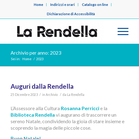
Home
Indirizzi e orari
Catalogo on line
Dichiarazione di Accessibilità
Archivio per anno: 2023
Sei in:
Home
/
2023
Auguri dalla Rendella
/
/
25 Dicembre 2023
in
Archivio
da
La Rendella
L’Assessore alla Cultura
Rosanna Perricci
e la
Biblioteca Rendella
vi augurano di trascorrere un
sereno Natale, condividendo la gioia di stare insieme e
scoprendo la magia delle piccole cose.
Buon Natale!