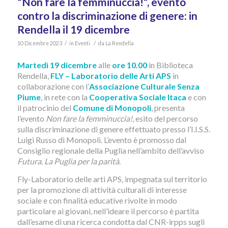
“Non fare la femminuccia!”, evento
contro la discriminazione di genere: in
Rendella il 19 dicembre
/
/
10 Dicembre 2023
in
Eventi
da
La Rendella
Martedì 19 dicembre
alle
ore 10.00
in Biblioteca
Rendella,
FLY – Laboratorio delle Arti APS
in
collaborazione con l’
Associazione Culturale Senza
Piume
, in rete con la
Cooperativa Sociale Itaca
e con
il patrocinio del
Comune di Monopoli
, presenta
l’evento
Non fare la femminuccia!
, esito del percorso
sulla discriminazione di genere effettuato presso l’I.I.S.S.
Luigi Russo di Monopoli. L’evento è promosso dal
Consiglio regionale della Puglia nell’ambito dell’avviso
Futura. La Puglia per la parità
.
Fly-Laboratorio delle arti APS, impegnata sul territorio
per la promozione di attività culturali di interesse
sociale e con finalità educative rivolte in modo
particolare ai giovani, nell’ideare il percorso è partita
dall’esame di una ricerca condotta dal CNR-irpps sugli