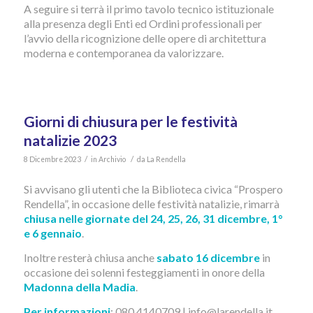
A seguire si terrà il primo tavolo tecnico istituzionale
alla presenza degli Enti ed Ordini professionali per
l’avvio della ricognizione delle opere di architettura
moderna e contemporanea da valorizzare.
Giorni di chiusura per le festività
natalizie 2023
/
/
8 Dicembre 2023
in
Archivio
da
La Rendella
Si avvisano gli utenti che la Biblioteca civica “Prospero
Rendella”, in occasione delle festività natalizie, rimarrà
chiusa nelle giornate del 24, 25, 26, 31 dicembre, 1°
e 6 gennaio
.
Inoltre resterà chiusa anche
sabato 16 dicembre
in
occasione dei solenni festeggiamenti in onore della
Madonna della Madia
.
Per informazioni
: 080.4140709 | info@larendella.it