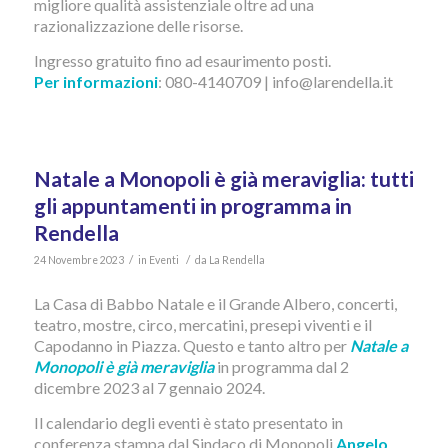
migliore qualità assistenziale oltre ad una
razionalizzazione delle risorse.
Ingresso gratuito fino ad esaurimento posti.
Per informazioni
: 080-4140709 | info@larendella.it
Natale a Monopoli è già meraviglia: tutti
gli appuntamenti in programma in
Rendella
/
/
24 Novembre 2023
in
Eventi
da
La Rendella
La Casa di Babbo Natale e il Grande Albero, concerti,
teatro, mostre, circo, mercatini, presepi viventi e il
Capodanno in Piazza. Questo e tanto altro per
Natale a
Monopoli è già meraviglia
in programma dal 2
dicembre 2023 al 7 gennaio 2024.
Il calendario degli eventi è stato presentato in
conferenza stampa dal Sindaco di Monopoli
Angelo