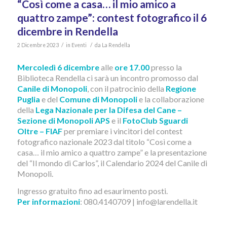
“Così come a casa… il mio amico a
quattro zampe”: contest fotografico il 6
dicembre in Rendella
/
/
2 Dicembre 2023
in
Eventi
da
La Rendella
Mercoledì 6 dicembre
alle
ore 17.00
presso la
Biblioteca Rendella ci sarà un incontro promosso dal
Canile di Monopoli
, con il patrocinio della
Regione
Puglia
e del
Comune di Monopoli
e la collaborazione
della
Lega Nazionale per la Difesa del Cane –
Sezione di Monopoli APS
e il
FotoClub Sguardi
Oltre – FIAF
per premiare i vincitori del contest
fotografico nazionale 2023 dal titolo “Così come a
casa… il mio amico a quattro zampe” e la presentazione
del “Il mondo di Carlos”, il Calendario 2024 del Canile di
Monopoli.
Ingresso gratuito fino ad esaurimento posti.
Per informazioni
: 080.4140709 | info@larendella.it